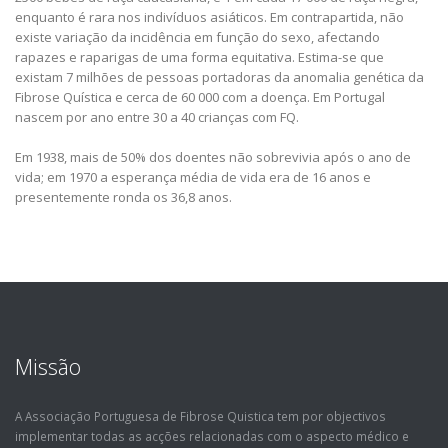
enquanto é rara nos indivíduos asiáticos. Em contrapartida, não
existe variação da incidência em função do sexo, afectando
rapazes e raparigas de uma forma equitativa. Estima-se que
existam 7 milhões de pessoas portadoras da anomalia genética da
Fibrose Quística e cerca de 60 000 com a doença. Em Portugal
nascem por ano entre 30 a 40 crianças com FQ.
Em 1938, mais de 50% dos doentes não sobrevivia após o ano de
vida; em 1970 a esperança média de vida era de 16 anos e
presentemente ronda os 36,8 anos.
Missão
A Associação Portuguesa de Fibrose Quistica tem por objectivos
implementar todas as acções relacionadas com o aspecto médico e