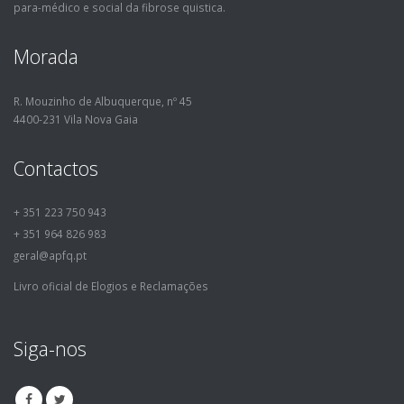
para-médico e social da fibrose quistica.
Morada
R. Mouzinho de Albuquerque, nº 45
4400-231 Vila Nova Gaia
Contactos
+ 351 223 750 943
+ 351 964 826 983
geral@apfq.pt
Livro oficial de Elogios e Reclamações
Siga-nos