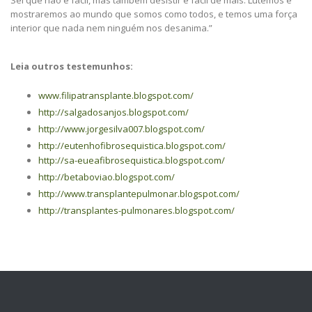
Sei que não é fácil, mas também desistir é fácil de mais. Lutemos e
mostraremos ao mundo que somos como todos, e temos uma força
interior que nada nem ninguém nos desanima.”
Leia outros testemunhos:
www.filipatransplante.blogspot.com/
http://salgadosanjos.blogspot.com/
http://www.jorgesilva007.blogspot.com/
http://eutenhofibrosequistica.blogspot.com/
http://sa-eueafibrosequistica.blogspot.com/
http://betaboviao.blogspot.com/
http://www.transplantepulmonar.blogspot.com/
http://transplantes-pulmonares.blogspot.com/