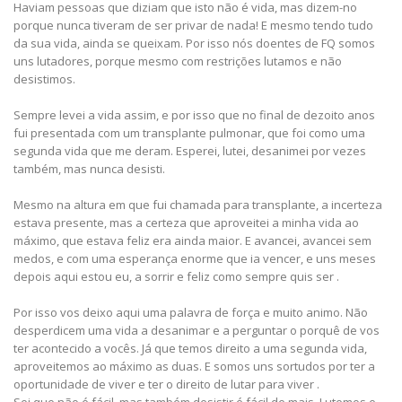
Haviam pessoas que diziam que isto não é vida, mas dizem-no
porque nunca tiveram de ser privar de nada! E mesmo tendo tudo
da sua vida, ainda se queixam. Por isso nós doentes de FQ somos
uns lutadores, porque mesmo com restrições lutamos e não
desistimos.
Sempre levei a vida assim, e por isso que no final de dezoito anos
fui presentada com um transplante pulmonar, que foi como uma
segunda vida que me deram. Esperei, lutei, desanimei por vezes
também, mas nunca desisti.
Mesmo na altura em que fui chamada para transplante, a incerteza
estava presente, mas a certeza que aproveitei a minha vida ao
máximo, que estava feliz era ainda maior. E avancei, avancei sem
medos, e com uma esperança enorme que ia vencer, e uns meses
depois aqui estou eu, a sorrir e feliz como sempre quis ser .
Por isso vos deixo aqui uma palavra de força e muito animo. Não
desperdicem uma vida a desanimar e a perguntar o porquê de vos
ter acontecido a vocês. Já que temos direito a uma segunda vida,
aproveitemos ao máximo as duas. E somos uns sortudos por ter a
oportunidade de viver e ter o direito de lutar para viver .