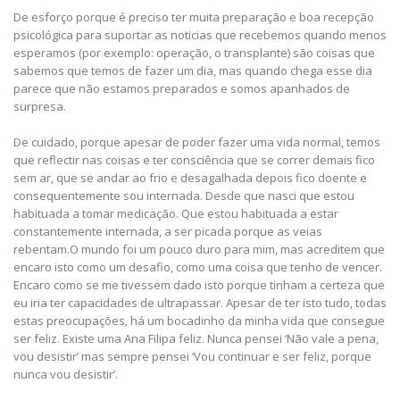
De esforço porque é preciso ter muita preparação e boa recepção
psicológica para suportar as noticias que recebemos quando menos
esperamos (por exemplo: operação, o transplante) são coisas que
sabemos que temos de fazer um dia, mas quando chega esse dia
parece que não estamos preparados e somos apanhados de
surpresa.
De cuidado, porque apesar de poder fazer uma vida normal, temos
que reflectir nas coisas e ter consciência que se correr demais fico
sem ar, que se andar ao frio e desagalhada depois fico doente e
consequentemente sou internada. Desde que nasci que estou
habituada a tomar medicação. Que estou habituada a estar
constantemente internada, a ser picada porque as veias
rebentam.O mundo foi um pouco duro para mim, mas acreditem que
encaro isto como um desafio, como uma coisa que tenho de vencer.
Encaro como se me tivessem dado isto porque tinham a certeza que
eu iria ter capacidades de ultrapassar. Apesar de ter isto tudo, todas
estas preocupações, há um bocadinho da minha vida que consegue
ser feliz. Existe uma Ana Filipa feliz. Nunca pensei ‘Não vale a pena,
vou desistir’ mas sempre pensei ‘Vou continuar e ser feliz, porque
nunca vou desistir’.