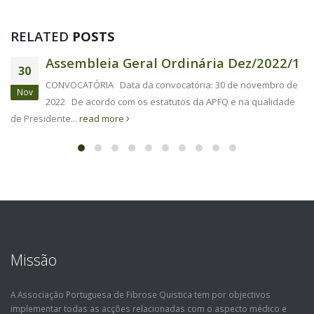
RELATED
POSTS
Assembleia Geral Ordinária Dez/2022/1
30
CONVOCATÓRIA Data da convocatória: 30 de novembro de
Nov
2022 De acordo com os estatutos da APFQ e na qualidade
de Presidente...
read more
Missão
A Associação Portuguesa de Fibrose Quistica tem por objectivos
implementar todas as acções relacionadas com o aspecto médico e